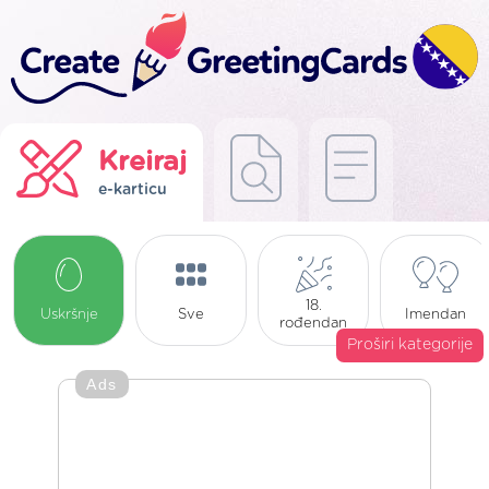
Kreiraj
e-karticu
18.
Uskršnje
Sve
Imendan
rođendan
Proširi kategorije
Ads