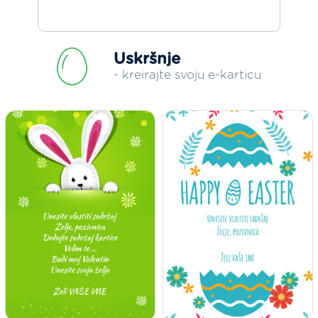
Uskršnje
- kreirajte svoju e-karticu