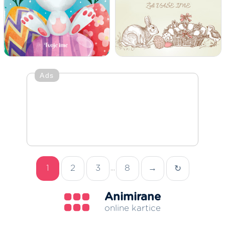
Ads
1
2
3
8
→
↻
...
Animirane
online kartice