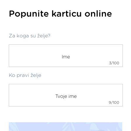
Popunite karticu online
Za koga su želje?
3/100
Ko pravi želje
9/100