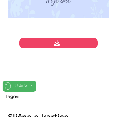
Uskršnje
Tagovi: