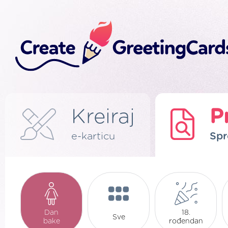
Kreiraj
P
e-karticu
Spr
Dan
18.
Sve
bake
rođendan