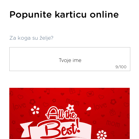
Popunite karticu online
Za koga su želje?
9/100